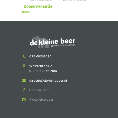
Zomervakantie
meer
073-5038020
Westerbroek 2
5258 SG Berlicum
directie@dekleinebeer.nl
DeKleineBeer
@de.kleine.beer