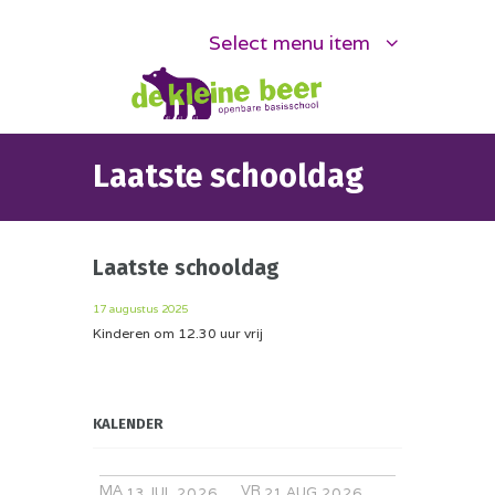
Select menu item
Laatste schooldag
Laatste schooldag
17 augustus 2025
Kinderen om 12.30 uur vrij
KALENDER
MA
VR
JUL
AUG
13
2026
21
2026