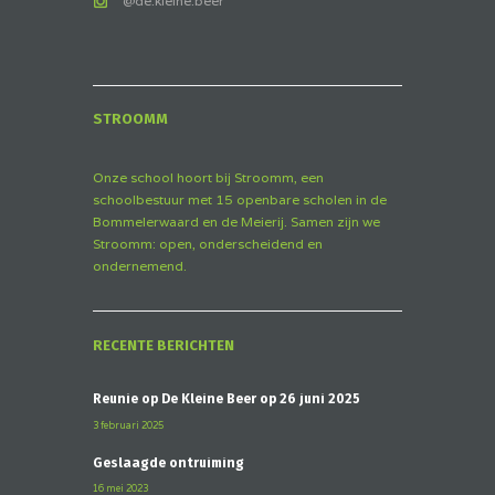
@de.kleine.beer
STROOMM
Onze school hoort bij Stroomm, een
schoolbestuur met 15 openbare scholen in de
Bommelerwaard en de Meierij. Samen zijn we
Stroomm: open, onderscheidend en
ondernemend.
RECENTE BERICHTEN
Reünie op De Kleine Beer op 26 juni 2025
3 februari 2025
Geslaagde ontruiming
16 mei 2023