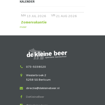
KALENDER
MA
VR
JUL
AUG
13
2026
21
2026
Zomervakantie
meer
073-5038020
Westerbroek 2
5258 SG Berlicum
directie@dekleinebeer.nl
DeKleineBeer