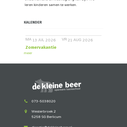
leren kinderen samen te werken.
KALENDER
MA
VR
JUL
AUG
13
2026
21
2026
Zomervakantie
meer
073-5038020
Westerbroek 2
5258 SG Berlicum