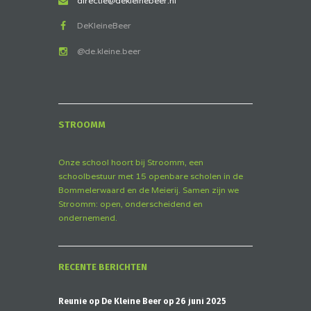
directie@dekleinebeer.nl
DeKleineBeer
@de.kleine.beer
STROOMM
Onze school hoort bij Stroomm, een
schoolbestuur met 15 openbare scholen in de
Bommelerwaard en de Meierij. Samen zijn we
Stroomm: open, onderscheidend en
ondernemend.
RECENTE BERICHTEN
Reünie op De Kleine Beer op 26 juni 2025