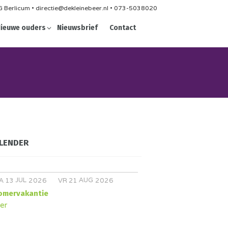
 Berlicum • directie@dekleinebeer.nl • 073-5038020
ieuwe ouders
Nieuwsbrief
Contact
LENDER
JUL
AUG
A
13
2026
VR
21
2026
omervakantie
er