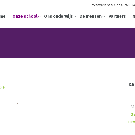
Westerbroek 2 • 5258 SG
me
Onze school
Ons onderwijs
De mensen
Partners
N
KA
26
M
Z
me