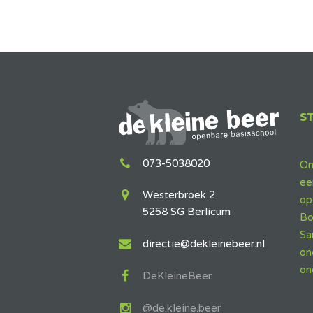
S
073-5038020
On
ee
Westerbroek 2
op
5258 SG Berlicum
Bo
Sa
directie@dekleinebeer.nl
on
on
DeKleineBeer
@de.kleine.beer