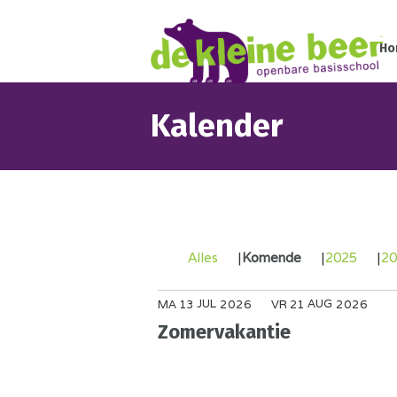
Ho
Kalender
Alles
Komende
2025
20
JUL
AUG
MA
13
2026
VR
21
2026
Zomervakantie