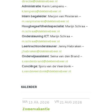
directie@dekleinebeer.nl
Administratie
: Karin Lempens –
k.lempens@dekleinebeer.nl
Intern begeleider
: Marjon van Pinxteren –
m.vanpinxteren@dekleinebeer.nl
Hoogbegaafdheidsspecialist
: Marijn Schraa –
m.schraa@dekleinebeer.nl
Ondersteuning ICT
: Marijn Schraa –
m.schraa@dekleinebeer.nl
Leerkrachtondersteuner
: Jenny Habraken –
j.habraken@dekleinebeer.nl
Onderwijsassistent
: Seina van den Brand –
s.vandenbrand@dekleinebeer.nl
Conciërge:
Sjors van de Veerdonk –
s.vandeveerdonk@dekleinebeer.nl
KALENDER
MA
VR
JUL
AUG
13
2026
21
2026
Zomervakantie