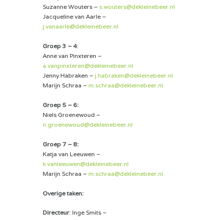
Suzanne Wouters –
s.wouters@dekleinebeer.nl
Jacqueline van Aarle –
j.vanaarle@dekleinebeer.nl
Groep 3 – 4
:
Anne van Pinxteren –
a.vanpinxteren@dekleinebeer.nl
Jenny Habraken –
j.habraken@dekleinebeer.nl
Marijn Schraa –
m.schraa@dekleinebeer.nl
Groep 5 – 6:
Niels Groenewoud –
n.groenewoud@dekleinebeer.nl
Groep 7 – 8:
Katja van Leeuwen –
k.vanleeuwen@dekleinebeer.nl
Marijn Schraa –
m.schraa@dekleinebeer.nl
Overige taken:
Directeur
: Inge Smits –