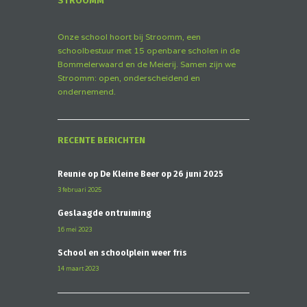
STROOMM
Onze school hoort bij Stroomm, een
schoolbestuur met 15 openbare scholen in de
Bommelerwaard en de Meierij. Samen zijn we
Stroomm: open, onderscheidend en
ondernemend.
RECENTE BERICHTEN
Reünie op De Kleine Beer op 26 juni 2025
3 februari 2025
Geslaagde ontruiming
16 mei 2023
School en schoolplein weer fris
14 maart 2023