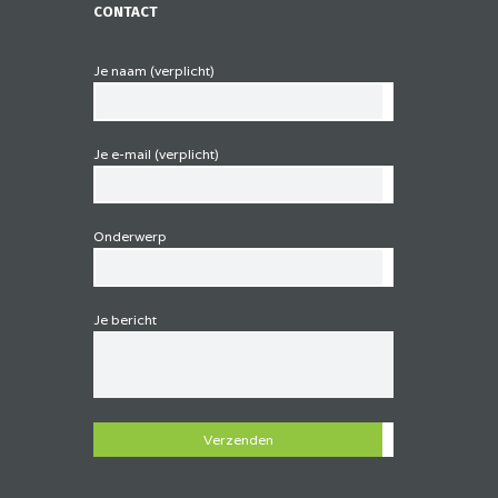
CONTACT
Je naam (verplicht)
Je e-mail (verplicht)
Onderwerp
Je bericht
G
e
l
i