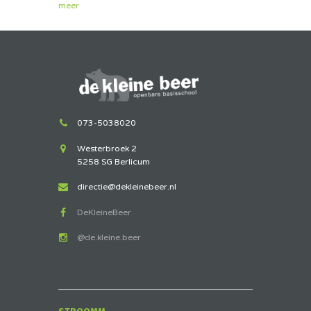
meer
073-5038020
Westerbroek 2
5258 SG Berlicum
directie@dekleinebeer.nl
DeKleineBeer
@de.kleine.beer