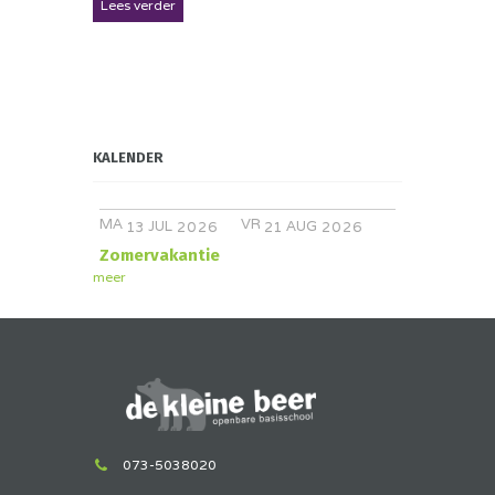
Lees verder
KALENDER
MA
VR
JUL
AUG
13
2026
21
2026
Zomervakantie
meer
073-5038020