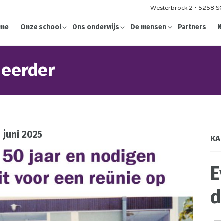
Westerbroek 2 • 5258 SG
me
Onze school
Ons onderwijs
De mensen
Partners
N
heerder
 juni 2025
KA
E
d