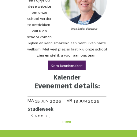
een kijkje op
deze website
om onze
school verder
te ontdekken.
Inge Smits, directeur
Wilt u op
school komen
kijken en kennismaken? Dan bent u van harte
welkom! Met veel plezier laat ik u onze school
zien en stel ik u voor aan ons team.
Kom kennismaken!
Kalender
Evenement details:
MA
VR
JUN
JUN
15
2026
19
2026
Studieweek
Kinderen vrij
meer