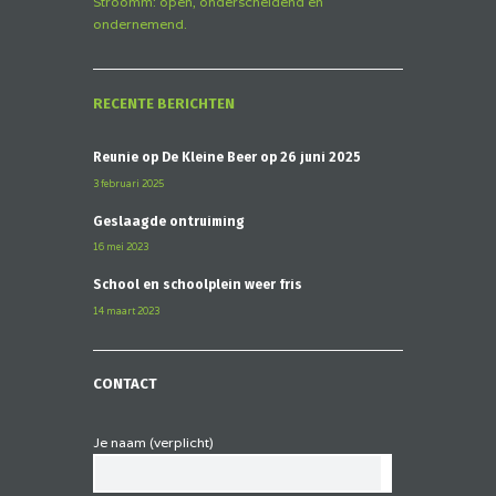
Stroomm: open, onderscheidend en
ondernemend.
RECENTE BERICHTEN
Reünie op De Kleine Beer op 26 juni 2025
3 februari 2025
Geslaagde ontruiming
16 mei 2023
School en schoolplein weer fris
14 maart 2023
CONTACT
Je naam (verplicht)