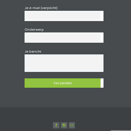
Je e-mail (verplicht)
Onderwerp
Je bericht
G
e
l
i
e
v
e
d
i
t