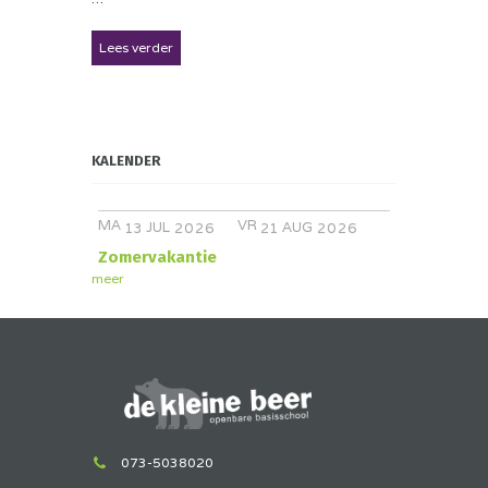
Lees verder
KALENDER
MA
VR
JUL
AUG
13
2026
21
2026
Zomervakantie
meer
073-5038020