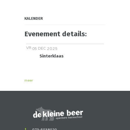
KALENDER
Evenement details:
VR
DEC
05
2025
Sinterklaas
meer
073-5038020