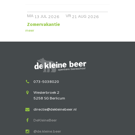
MA
VR
JUL
AUG
13
2026
21
2026
Zomervakantie
meer
073-5038020
Westerbroek 2
5258 SG Berlicum
directie@dekleinebeer.nl
DeKleineBeer
@de.kleine.beer