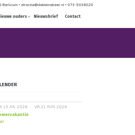
 Berlicum • directie@dekleinebeer.nl • 073-5038020
ieuwe ouders
Nieuwsbrief
Contact
LENDER
JUL
AUG
A
13
2026
VR
21
2026
omervakantie
er