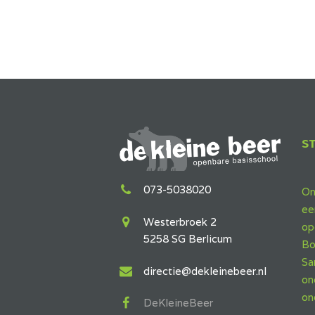
S
073-5038020
On
ee
Westerbroek 2
op
5258 SG Berlicum
Bo
Sa
directie@dekleinebeer.nl
on
on
DeKleineBeer