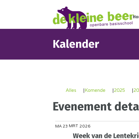
Ho
Kalender
Alles
Komende
2025
20
Evenement detai
MRT
MA
23
2026
Week van de Lentekri