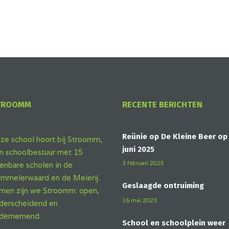
TROOMM
RECENTE BERICHTEN
Reünie op De Kleine Beer op
ze school hoort bij Stroomm,
juni 2025
n schoolbestuur met 15
3 februari 2025
enbare scholen in de
mmelerwaard en de Meierij.
Geslaagde ontruiming
men zijn we Stroomm: open,
16 mei 2023
derscheidend en
dernemend.
School en schoolplein weer