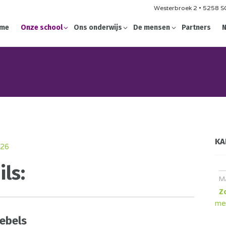
Westerbroek 2 • 5258 SG
me
Onze school
Ons onderwijs
De mensen
Partners
N
KA
26
ls:
M
Z
me
ebels