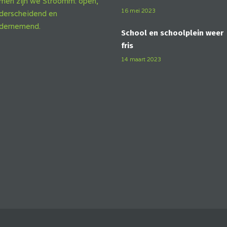
men zijn we Stroomm: open,
16 mei 2023
derscheidend en
dernemend.
School en schoolplein weer
fris
14 maart 2023