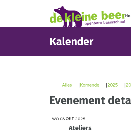
Ho
Kalender
Alles
Komende
2025
20
Evenement detai
OKT
WO
08
2025
Ateliers