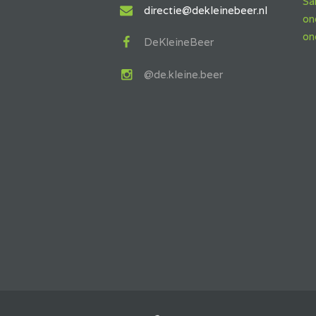
Sa
directie@dekleinebeer.nl
on
on
DeKleineBeer
@de.kleine.beer