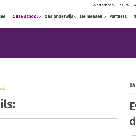
Westerbroek 2 • 5258 SG
me
Onze school
Ons onderwijs
De mensen
Partners
N
KA
26
ls:
E
d