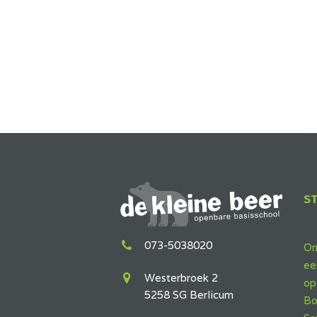
S
073-5038020
On
ee
Westerbroek 2
op
5258 SG Berlicum
Bo