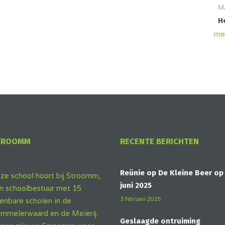
M
H
me
TROOMM
RECENTE BERICHTEN
Reünie op De Kleine Beer op
ze school hoort bij Stroomm,
juni 2025
n schoolbestuur met 15
3 februari 2025
enbare scholen in de
mmelerwaard en de Meierij.
Geslaagde ontruiming