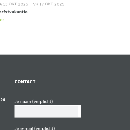
OKT
OKT
A
13
2025
VR
17
2025
erfstvakantie
er
CONTACT
 26
Je naam (verplicht)
Je e-mail (verplicht)