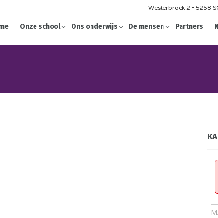
Westerbroek 2 • 5258 SG
me
Onze school
Ons onderwijs
De mensen
Partners
N
KA
M