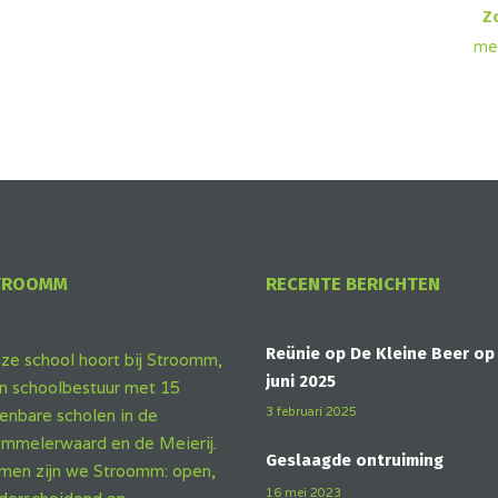
Z
me
TROOMM
RECENTE BERICHTEN
Reünie op De Kleine Beer op
ze school hoort bij Stroomm,
juni 2025
n schoolbestuur met 15
3 februari 2025
enbare scholen in de
mmelerwaard en de Meierij.
Geslaagde ontruiming
men zijn we Stroomm: open,
16 mei 2023