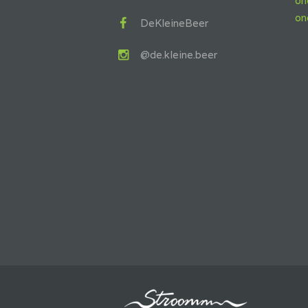
on
on
DeKleineBeer
@de.kleine.beer