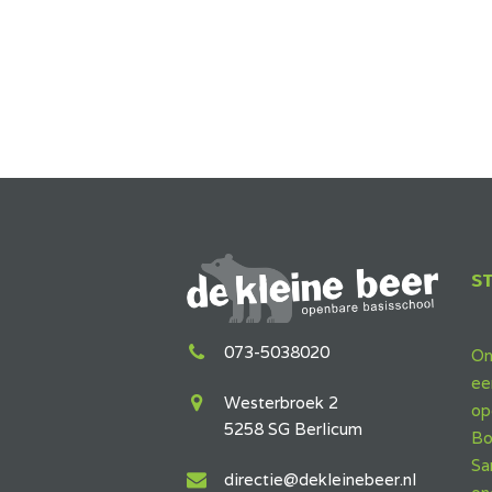
S
073-5038020
On
ee
Westerbroek 2
op
5258 SG Berlicum
Bo
Sa
directie@dekleinebeer.nl