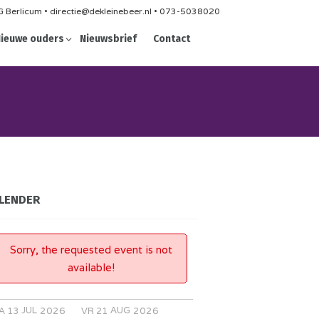
 Berlicum • directie@dekleinebeer.nl • 073-5038020
ieuwe ouders
Nieuwsbrief
Contact
LENDER
Sorry, the requested event is not
available!
JUL
AUG
A
13
2026
VR
21
2026