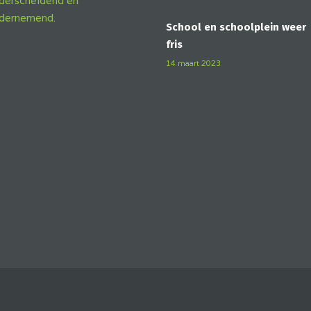
derscheidend en
dernemend.
School en schoolplein weer
fris
14 maart 2023