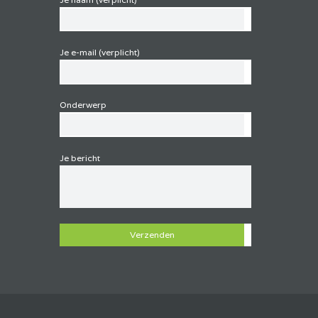
Je e-mail (verplicht)
Onderwerp
Je bericht
G
e
l
i
e
v
e
d