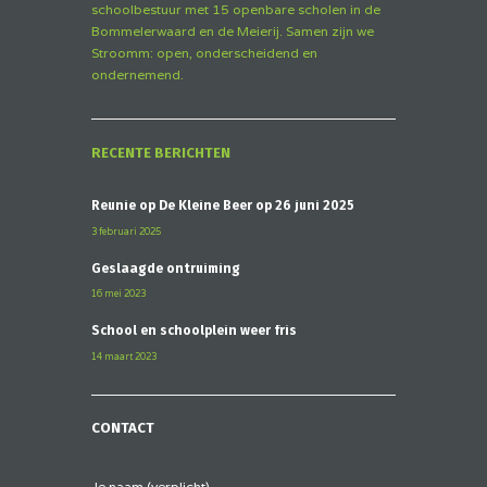
schoolbestuur met 15 openbare scholen in de
Bommelerwaard en de Meierij. Samen zijn we
Stroomm: open, onderscheidend en
ondernemend.
RECENTE BERICHTEN
Reünie op De Kleine Beer op 26 juni 2025
3 februari 2025
Geslaagde ontruiming
16 mei 2023
School en schoolplein weer fris
14 maart 2023
CONTACT
Je naam (verplicht)