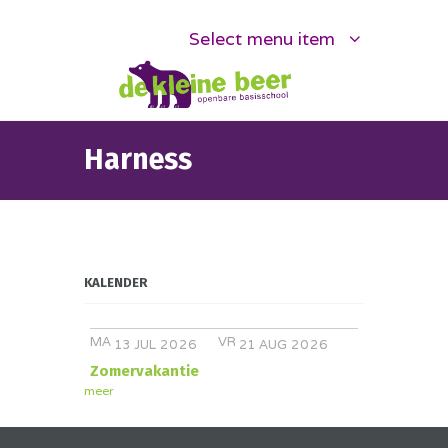
Select menu item
Harness
KALENDER
MA
VR
JUL
AUG
13
2026
21
2026
Zomervakantie
meer