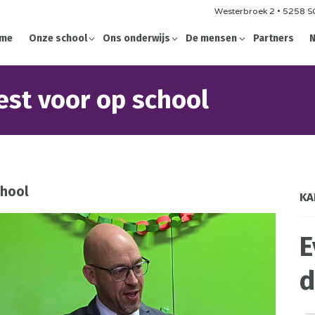
Westerbroek 2 • 5258 SG
me
Onze school
Ons onderwijs
De mensen
Partners
N
est voor op school
chool
KA
E
d