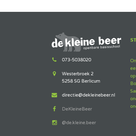
S
073-5038020
On
ee
Westerbroek 2
op
5258 SG Berlicum
Bo
Sa
directie@dekleinebeer.nl
on
on
DeKleineBeer
@de.kleine.beer