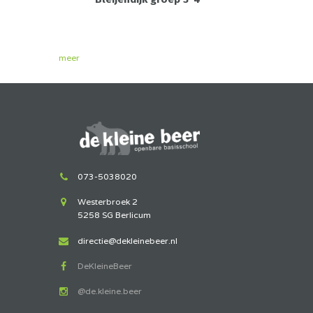
meer
073-5038020
Westerbroek 2
5258 SG Berlicum
directie@dekleinebeer.nl
DeKleineBeer
@de.kleine.beer