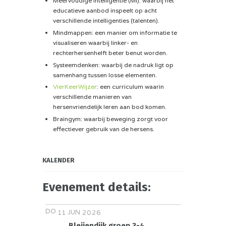
Meervoudige Intelligentie (MI): waarbij het
educatieve aanbod inspeelt op acht
verschillende intelligenties (talenten).
Mindmappen: een manier om informatie te
visualiseren waarbij linker- en
rechterhersenhelft beter benut worden.
Systeemdenken: waarbij de nadruk ligt op
samenhang tussen losse elementen.
VierKeerWijzer
: een curriculum waarin
verschillende manieren van
hersenvriendelijk leren aan bod komen.
Braingym: waarbij beweging zorgt voor
effectiever gebruik van de hersens.
KALENDER
Evenement details:
DO
JUN
11
2026
Bleijendijk groep 3-4