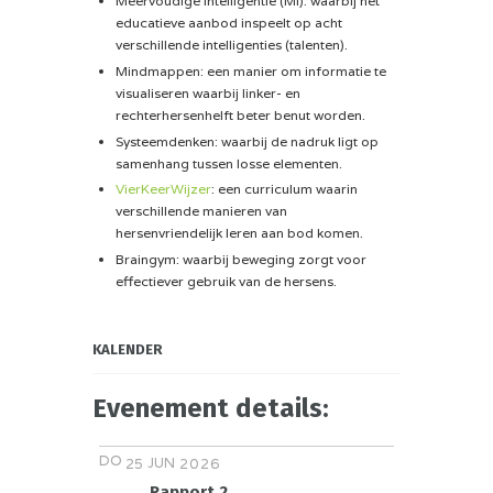
Meervoudige Intelligentie (MI): waarbij het
educatieve aanbod inspeelt op acht
verschillende intelligenties (talenten).
Mindmappen: een manier om informatie te
visualiseren waarbij linker- en
rechterhersenhelft beter benut worden.
Systeemdenken: waarbij de nadruk ligt op
samenhang tussen losse elementen.
VierKeerWijzer
: een curriculum waarin
verschillende manieren van
hersenvriendelijk leren aan bod komen.
Braingym: waarbij beweging zorgt voor
effectiever gebruik van de hersens.
KALENDER
Evenement details:
DO
JUN
25
2026
Rapport 2