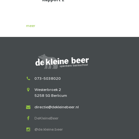
meer
073-5038020
Westerbroek 2
5258 SG Berlicum
directie@dekleinebeer.nl
DeKleineBeer
@de.kleine.beer