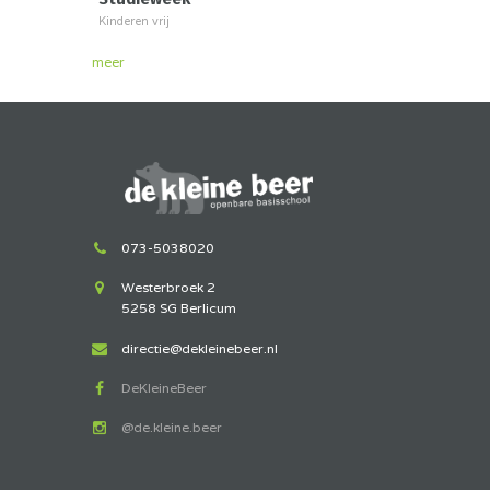
Kinderen vrij
meer
073-5038020
Westerbroek 2
5258 SG Berlicum
directie@dekleinebeer.nl
DeKleineBeer
@de.kleine.beer