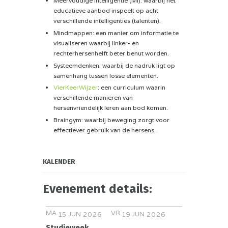
Meervoudige Intelligentie (MI): waarbij het
educatieve aanbod inspeelt op acht
verschillende intelligenties (talenten).
Mindmappen: een manier om informatie te
visualiseren waarbij linker- en
rechterhersenhelft beter benut worden.
Systeemdenken: waarbij de nadruk ligt op
samenhang tussen losse elementen.
VierKeerWijzer
: een curriculum waarin
verschillende manieren van
hersenvriendelijk leren aan bod komen.
Braingym: waarbij beweging zorgt voor
effectiever gebruik van de hersens.
KALENDER
Evenement details:
MA
VR
JUN
JUN
15
2026
19
2026
Studieweek