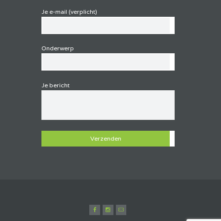
Je e-mail (verplicht)
Onderwerp
Je bericht
G
e
l
i
e
v
e
d
i
t