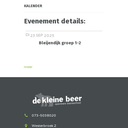
KALENDER
Evenement details:
DI
SEP
23
2025
Bleijendijk groep 1-2
meer
073-5038020
Westerbroek 2