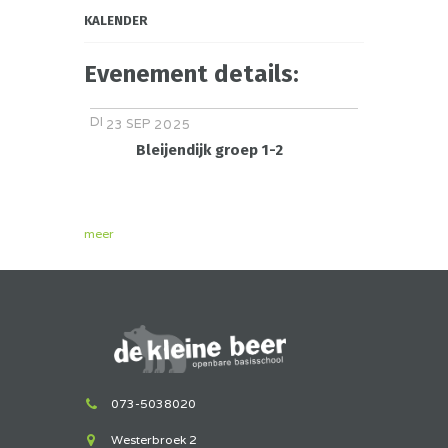
KALENDER
Evenement details:
DI
SEP
23
2025
Bleijendijk groep 1-2
meer
073-5038020
Westerbroek 2