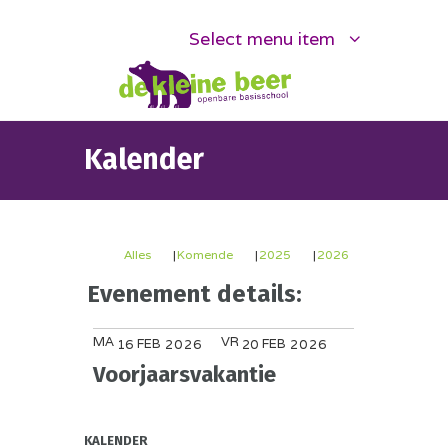
Select menu item
Kalender
Alles
Komende
2025
2026
Evenement details:
MA
VR
FEB
FEB
16
2026
20
2026
Voorjaarsvakantie
KALENDER