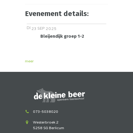
Evenement details:
DI
SEP
23
2025
Bleijendijk groep 1-2
meer
073-5038020
Westerbroek 2
5258 SG Berlicum