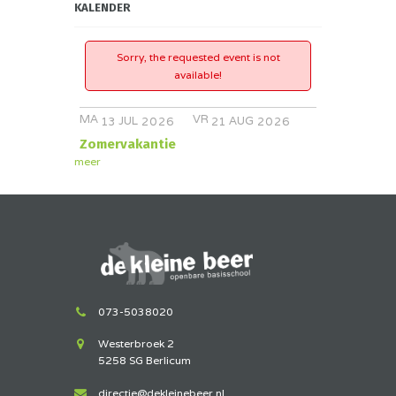
KALENDER
Sorry, the requested event is not
available!
MA
VR
JUL
AUG
13
2026
21
2026
Zomervakantie
meer
073-5038020
Westerbroek 2
5258 SG Berlicum
directie@dekleinebeer.nl